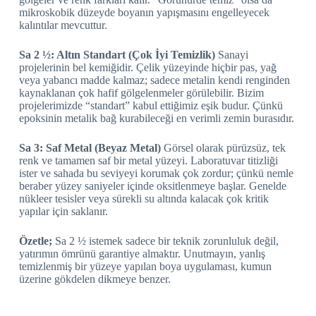
mikroskobik düzeyde boyanın yapışmasını engelleyecek
kalıntılar mevcuttur.
Sa 2 ½: Altın Standart (Çok İyi Temizlik)
Sanayi
projelerinin bel kemiğidir. Çelik yüzeyinde hiçbir pas, yağ
veya yabancı madde kalmaz; sadece metalin kendi renginden
kaynaklanan çok hafif gölgelenmeler görülebilir. Bizim
projelerimizde “standart” kabul ettiğimiz eşik budur. Çünkü
epoksinin metalik bağ kurabileceği en verimli zemin burasıdır.
Sa 3: Saf Metal (Beyaz Metal)
Görsel olarak pürüzsüz, tek
renk ve tamamen saf bir metal yüzeyi. Laboratuvar titizliği
ister ve sahada bu seviyeyi korumak çok zordur; çünkü nemle
beraber yüzey saniyeler içinde oksitlenmeye başlar. Genelde
nükleer tesisler veya sürekli su altında kalacak çok kritik
yapılar için saklanır.
Özetle;
Sa 2 ½ istemek sadece bir teknik zorunluluk değil,
yatırımın ömrünü garantiye almaktır. Unutmayın, yanlış
temizlenmiş bir yüzeye yapılan boya uygulaması, kumun
üzerine gökdelen dikmeye benzer.