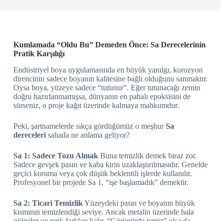
Kumlamada “Oldu Bu” Demeden Önce: Sa Derecelerinin
Pratik Karşılığı
Endüstriyel boya uygulamasında en büyük yanılgı, korozyon
direncinin sadece boyanın kalitesine bağlı olduğunu sanmaktır.
Oysa boya, yüzeye sadece “tutunur”. Eğer tutunacağı zemin
doğru hazırlanmamışsa, dünyanın en pahalı epoksisini de
sürseniz, o proje kağıt üzerinde kalmaya mahkumdur.
Peki, şartnamelerde sıkça gördüğümüz o meşhur
Sa
dereceleri
sahada ne anlama geliyor?
Sa 1: Sadece Tozu Almak
Buna temizlik demek biraz zor.
Sadece gevşek pasın ve kaba kirin uzaklaştırılmasıdır. Genelde
geçici koruma veya çok düşük beklentili işlerde kullanılır.
Profesyonel bir projede Sa 1, “işe başlamadık” demektir.
Sa 2: Ticari Temizlik
Yüzeydeki pasın ve boyanın büyük
kısmının temizlendiği seviye. Ancak metalin üzerinde hala
gölgeler ve renk farkları kalır. “Görünürde temiz” olsa da