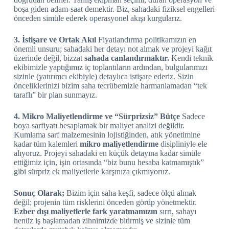
boşa giden adam-saat demektir. Biz, sahadaki fiziksel engelleri
önceden simüle ederek operasyonel akışı kurgularız.
3. İstişare ve Ortak Akıl
Fiyatlandırma politikamızın en
önemli unsuru; sahadaki her detayı not almak ve projeyi kağıt
üzerinde değil, bizzat
sahada canlandırmaktır.
Kendi teknik
ekibimizle yaptığımız iç toplantıların ardından, bulgularımızı
sizinle (yatırımcı ekibiyle) detaylıca istişare ederiz. Sizin
önceliklerinizi bizim saha tecrübemizle harmanlamadan “tek
taraflı” bir plan sunmayız.
4. Mikro Maliyetlendirme ve “Sürprizsiz” Bütçe
Sadece
boya sarfiyatı hesaplamak bir maliyet analizi değildir.
Kumlama sarf malzemesinin lojistiğinden, atık yönetimine
kadar tüm kalemleri
mikro maliyetlendirme
disipliniyle ele
alıyoruz. Projeyi sahadaki en küçük detayına kadar simüle
ettiğimiz için, işin ortasında “biz bunu hesaba katmamıştık”
gibi sürpriz ek maliyetlerle karşınıza çıkmıyoruz.
Sonuç Olarak;
Bizim için saha keşfi, sadece ölçü almak
değil; projenin tüm risklerini önceden görüp yönetmektir.
Ezber dışı maliyetlerle fark yaratmamızın
sırrı, sahayı
henüz iş başlamadan zihnimizde bitirmiş ve sizinle tüm