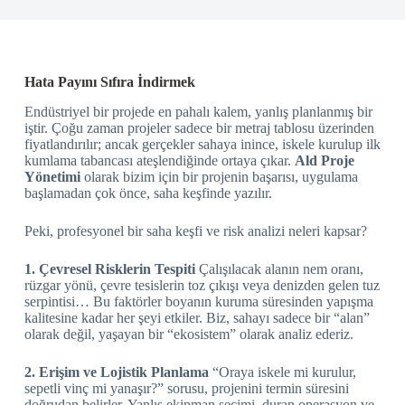
Hata Payını Sıfıra İndirmek
Endüstriyel bir projede en pahalı kalem, yanlış planlanmış bir
iştir. Çoğu zaman projeler sadece bir metraj tablosu üzerinden
fiyatlandırılır; ancak gerçekler sahaya inince, iskele kurulup ilk
kumlama tabancası ateşlendiğinde ortaya çıkar.
Ald Proje
Yönetimi
olarak bizim için bir projenin başarısı, uygulama
başlamadan çok önce, saha keşfinde yazılır.
Peki, profesyonel bir saha keşfi ve risk analizi neleri kapsar?
1. Çevresel Risklerin Tespiti
Çalışılacak alanın nem oranı,
rüzgar yönü, çevre tesislerin toz çıkışı veya denizden gelen tuz
serpintisi… Bu faktörler boyanın kuruma süresinden yapışma
kalitesine kadar her şeyi etkiler. Biz, sahayı sadece bir “alan”
olarak değil, yaşayan bir “ekosistem” olarak analiz ederiz.
2. Erişim ve Lojistik Planlama
“Oraya iskele mi kurulur,
sepetli vinç mi yanaşır?” sorusu, projenini termin süresini
doğrudan belirler. Yanlış ekipman seçimi, duran operasyon ve